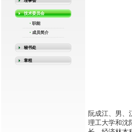
理事会
技术委员会
・
职能
・
成员简介
秘书处
章程
阮成江、男、
理工大学和沈
长、经济林本