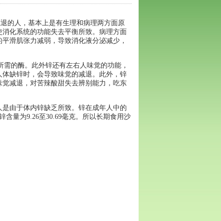
减退的人，基本上是有生理和病理两方面原
使消化系统的功能失去平衡所致。病理方面
的平滑肌张力减弱，导致消化液分泌减少，
。
所需的酶。此外锌还有左右人味觉的功能，
人体缺锌时，会导致味觉的减退。此外，锌
味觉减退，对苦辣酸甜失去辨别能力，吃东
人是由于体内锌缺乏所致。锌在成年人中的
锌含量为
9.26
至
30.69
毫克。所以长期食用沙