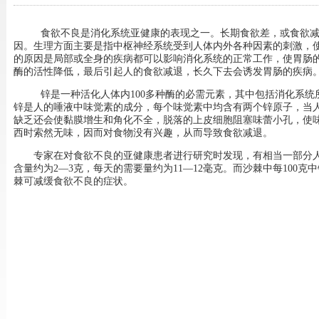
食欲不良是消化系统亚健康的表现之一。长期食欲差，或食欲
因。生理方面主要是指中枢神经系统受到人体内外各种因素的刺激，
的原因是局部或全身的疾病都可以影响消化系统的正常工作，使胃肠
酶的活性降低，最后引起人的食欲减退，长久下去会诱发胃肠的疾病
锌是一种活化人体内
100
多种酶的必需元素，其中包括消化系统
锌是人的唾液中味觉素的成分，每个味觉素中均含有两个锌原子，当
缺乏还会使黏膜增生和角化不全，脱落的上皮细胞阻塞味蕾小孔，使
西时索然无味，因而对食物没有兴趣，从而导致食欲减退。
专家在对食欲不良的亚健康患者进行研究时发现，有相当一部分
含量约为
2—3
克，每天的需要量约为
11—12
毫克。而沙棘中每
100
克中
棘可减缓食欲不良的症状。