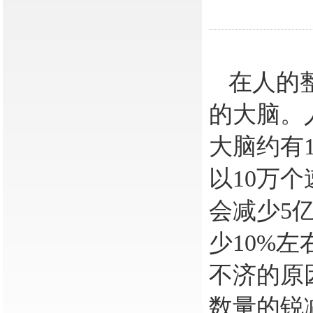
在人的
的大脑。
大脑约有
以
10
万个
会减少
5
少
10%
左
不济的原
数量的锐