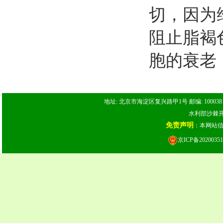
切，因为
阻止脂褐
胞的衰老
地址: 北京市海淀区复兴路甲1号 邮编: 100038 电话: 
水利部沙棘开发
免责声明
：本网站
京ICP备20200351