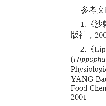
参考文
1.《
版社，
20
2.《Lipo
(
Hippopha
Physiologi
YANG Bau,
Food Chemi
2001