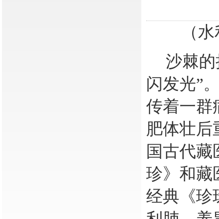
（水
沙棘的
闪发光”
传着一群
肥体壮后
国古代藏
珍》和藏
经典《珍
利肺、养