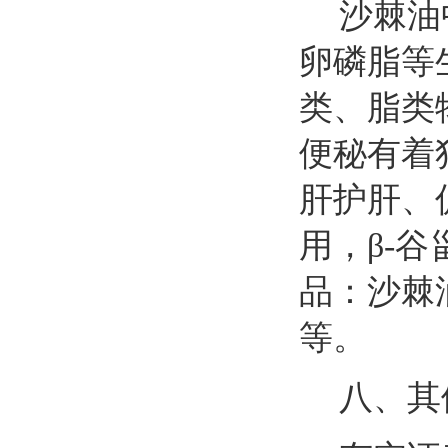
沙棘油
卵磷脂等
类、脂类
便秘有着
肝护肝、
用，β
-
谷
品：沙棘
等。
八、其