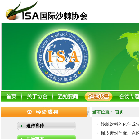
当前位置：
首页
・
沙棘饮料的化学成
遗传育种
・
槲皮素对苎麻、涤
栽培技术