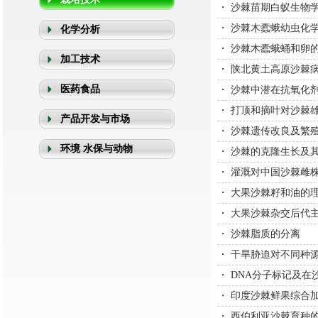
・
沙棘苗期白蚁生物
・
沙棘木蠹蛾幼虫化
化学分析
・
沙棘木蠹蛾蛹和卵
加工技术
・
陕北黄土高原沙棘
医药食品
・
沙棘中潜在抗氧化
・
打顶和摘叶对沙棘
产品开发与市场
・
沙棘遗传改良及繁
环境 水保与动物
・
沙棘的克隆生长及
・
灌溉对中国沙棘雌
・
大果沙棘籽和油的
・
大果沙棘杂交后代
・
沙棘脂质的分离
・
干旱胁迫对不同种
・
DNA分子标记及在
・
印度沙棘鲜果综合
・
西伯利亚沙棘育种