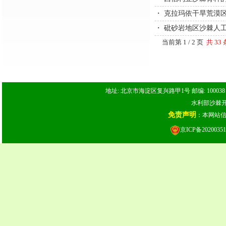
・
克拉玛依干旱荒漠
・
砒砂岩地区沙棘人
当前第 1 / 2 页
共 33
地址: 北京市海淀区复兴路甲1号 邮编: 100038 电话: 
水利部沙棘开发
免责声明
：本网站
京ICP备20200351