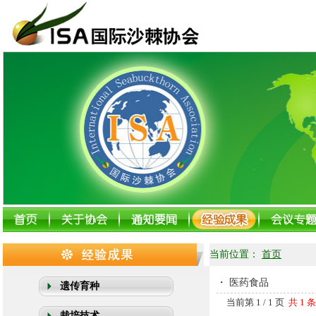
当前位置：
首页
・
医药食品
遗传育种
当前第 1 / 1 页
共 1 
栽培技术