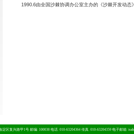
1990.6由全国沙棘协调办公室主办的《沙棘开发动态
区复兴路甲1号 邮编: 100038 电话: 010-63204364 传真: 010-63204359 电子邮箱:
isa