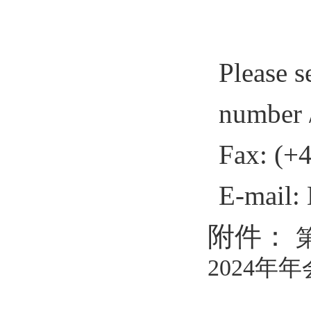
Please s
number 
Fax: (+
E-
m
ail
附件：
2024年年