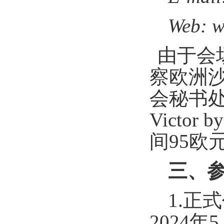
W
eb: 
由于会
察欧洲
会秘书
Victor b
间
95
欧
三、
1.
正式
2024
年
5