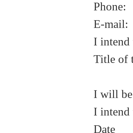
Pho
E
-mail:
I intend
Title of 
I will 
I intend
Date