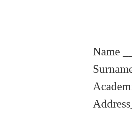
Name _
Surnam
Academi
Addres