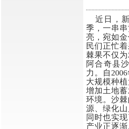
近日，
季，一串串
亮，宛如金
民们正忙着
棘果不仅为
阿合奇县
力。自
20
大规模种植
增加土地蓄
环境。沙棘
源、绿化山
同时也实现
产业正逐渐