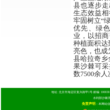
县也逐步走
生态效益相
牢固树立
“
优先、绿
业，以招商
种植面积达
亮色，也成
县哈拉奇乡
果沙棘可采
数7500余
地址: 北京市海淀区复兴路甲1号 邮编: 100038 电话: 
水利部沙棘开发
免责声明
：本网站