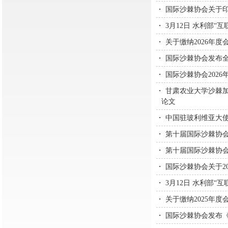
・
国际沙棘协会关于印
・
3月12日 水利部“
・
关于缴纳2026年度
・
国际沙棘协会发布全
・
国际沙棘协会202
・
甘肃农业大学沙棘加工团队在国
论文
・
中国驻玻利维亚大
・
第十届国际沙棘协
・
第十届国际沙棘协会大
・
国际沙棘协会关于2
・
3月12日 水利部“
・
关于缴纳2025年度
・
国际沙棘协会发布《