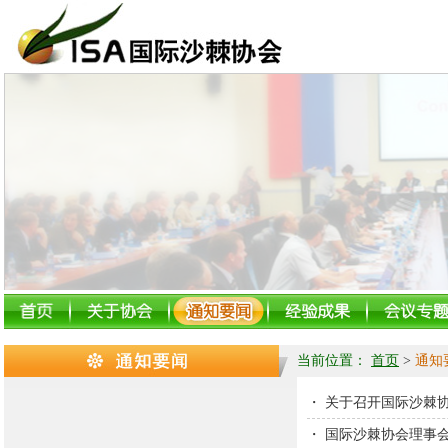
当前位置：
首页
>
通知
・
关于召开国际沙棘协
・
国际沙棘协会理事会