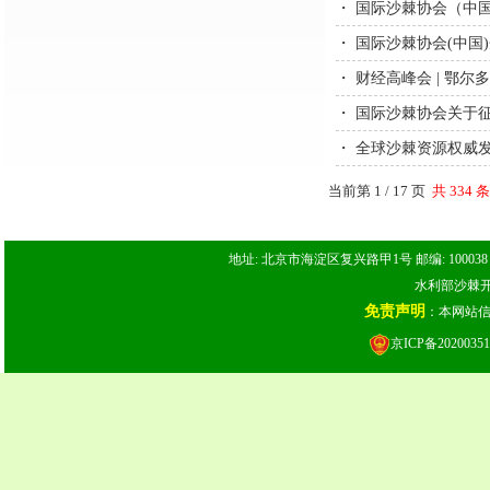
・
国际沙棘协会（中国
・
国际沙棘协会(中国
・
财经高峰会 | 鄂尔
・
国际沙棘协会关于征
・
全球沙棘资源权威发
当前第 1 / 17 页
共 334 
地址: 北京市海淀区复兴路甲1号 邮编: 100038 电话: 
水利部沙棘开发
免责声明
：本网站
京ICP备20200351