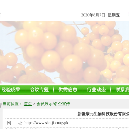
2026年8月7日 星期五
当前位置：
首页
>
会员展示/名企宣传
新疆康元生物科技股份有限
网 址:
https://www.sha-ji.cn/qygk