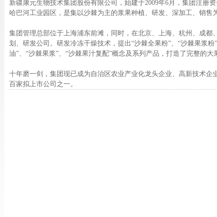
新疆康元生物技术集团股份有限公司，始建于2009年6月，集团注册资金
哈巴河工业园区，是集以沙棘为主的浆果种植、研发、深加工、销售
集团管理总部位于上海浦东前滩，同时，在北京、上海、杭州、成都
划、研发公司。研发冷冻干燥技术，提出“沙棘全果粉”、“沙棘果浆粉”
油”、“沙棘果浆”、“沙棘果汁复配”概念及系列产品，打造了完整的大
十年磨一剑，集团现已成为自治区农业产业化龙头企业、高新技术企
百家拟上市公司之一。