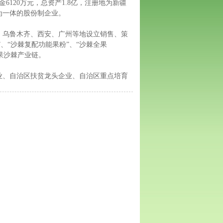
6120万元，总资产1.8亿，注册地为新疆
为一体的股份制企业。
、乌鲁木齐、西安、广州等地设立销售、策
、“沙棘复配功能果粉”、“沙棘全果
果沙棘产业链。
业、自治区扶贫龙头企业、自治区重点培育