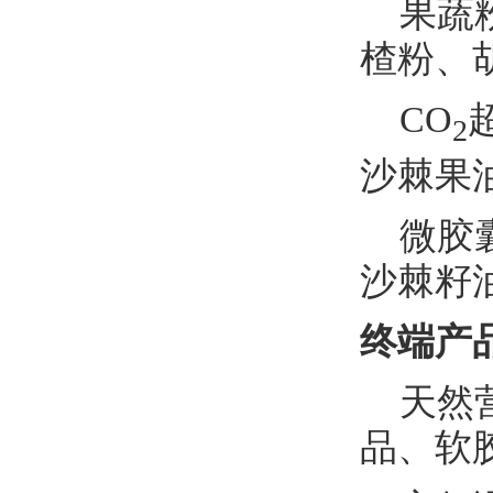
果蔬
楂粉、
CO
2
沙棘果
微胶
沙棘籽
终端产
天然
品、软