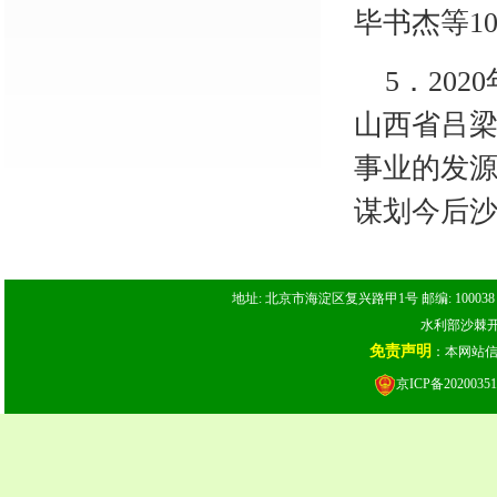
毕书杰等
1
5
．
202
山西省吕
事业的发
谋划今后
地址: 北京市海淀区复兴路甲1号 邮编: 100038 电话: 
水利部沙棘开发
免责声明
：本网站
京ICP备20200351